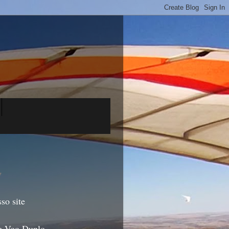
▼
so site
e Voo Duplo