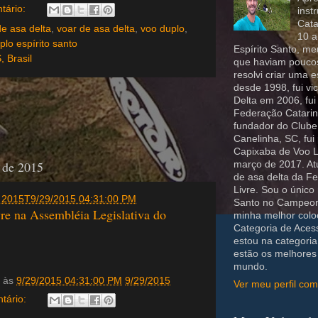
tário:
inst
Cata
de asa delta
,
voar de asa delta
,
voo duplo
,
10 a
plo espírito santo
Espírito Santo, m
, Brasil
que haviam poucos
resolvi criar uma 
desde 1998, fui v
Delta em 2006, fui 
Federação Catarin
fundador do Clube
Canelinha, SC, fu
Capixaba de Voo L
o de 2015
março de 2017. Atu
de asa delta da F
Livre. Sou o único
de 2015T9/29/2015 04:31:00 PM
Santo no Campeona
re na Assembléia Legislativa do
minha melhor colo
Categoria de Aces
estou na categoria 
estão os melhores 
mundo.
às
9/29/2015 04:31:00 PM
9/29/2015
Ver meu perfil com
tário: