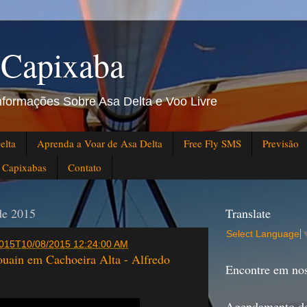
 Capixaba
Informações Sobre Asa Delta e Voo Livre
elta
Aprenda a Voar de Asa Delta
Free Fly SMS
Previsão
s Capixabas
Contato
 de 2015
Translate
Select Language
 2015T10/08/2015 12:24:00 AM
uain em Cachoeira Alta - Alfredo
Encontre em nos
Agendamento d