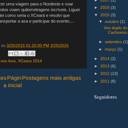
►
2017
(1)
zer uma viagem para o Nordeste e voar
►
2016
(3)
otos voam quilometragens incríveis. Liguei
▼
2015
(3)
tei como seria o XCeará e resolvi que
ansportar a asa e participar do evento....
▼
outubro
(1)
Voo duplo do
Cachoeira Al
►
setembro
(1
às
3/25/2015 01:20:00 PM
3/25/2015
►
março
(1)
:
►
2014
(2)
,
voo livre
,
XCeara 2014
►
2013
(6)
►
2012
(13)
tes
Págin
Postagens mais antigas
►
2011
(8)
a inicial
Seguidores