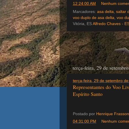
12:24:00 AM
Nenhum comen
Marcadores:
asa delta
,
saltar 
voo duplo de asa delta
,
voo du
Vitória, ES
Alfredo Chaves - ES
terça-feira, 29 de setembr
terça-feira, 29 de setembro 
Representantes do Voo Liv
Espírito Santo
Postado por
Henrique Frasson
04:31:00 PM
Nenhum comen