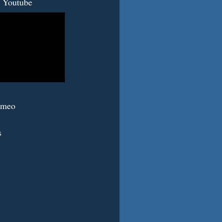
 Youtube
imeo
s