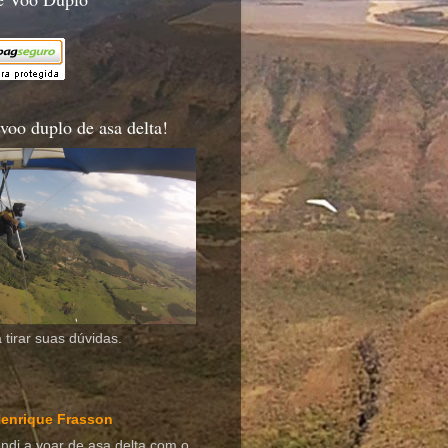
voo duplo de asa delta!
 tirar suas dúvidas.
enrique Frasson
ndi a voar de asa delta com o