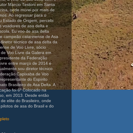
rutor Marcio Testoni em Santa
rina, onde morei por mais de
nos. Ao regressar para o
eu Estado de Origem, percebi
 voadores de asa delta e
escola. Eu voo de asa delta
ice campeão catarinense de Asa
diretor técnico de asa delta da
ense de Voo Livre, sócio
 de Voo Livre da Galera em
i presidente da Federação
ivre entre março de 2014 e
almente sou diretor técnico
ederação Capixaba de Voo
 representante do Espírito
to Brasileiro de Asa Delta. A
cação foi 6º Colocado na
so, em 2013. Desde então
de elite do Brasileiro, onde
pilotos de asa do Brasil e do
pleto