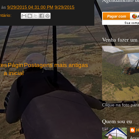
às
9/29/2015 04:31:00 PM
9/29/2015
tário:
Venha fazer um 
tes
Págin
Postagens mais antigas
a inicial
Clique na foto para
Quem sou eu
H
Apre