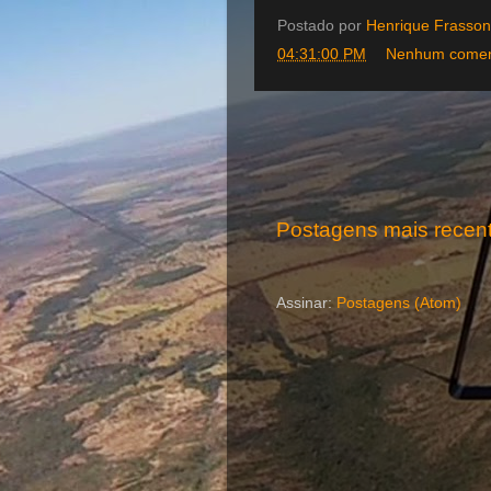
Postado por
Henrique Frasson
04:31:00 PM
Nenhum comen
Postagens mais recen
Assinar:
Postagens (Atom)