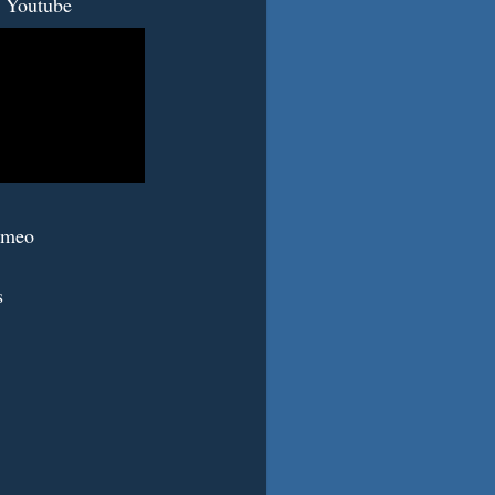
 Youtube
imeo
s