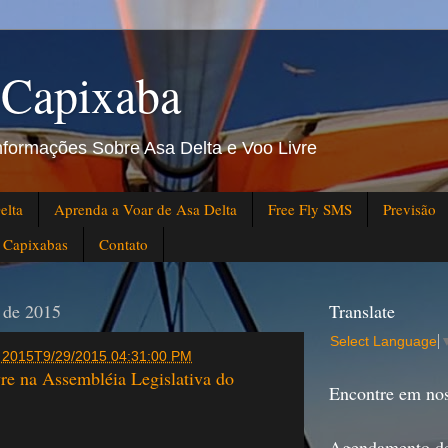
 Capixaba
Informações Sobre Asa Delta e Voo Livre
elta
Aprenda a Voar de Asa Delta
Free Fly SMS
Previsão
s Capixabas
Contato
o de 2015
Translate
Select Language
de 2015T9/29/2015 04:31:00 PM
re na Assembléia Legislativa do
Encontre em nos
Agendamento d