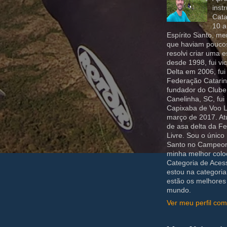
inst
Cata
10 a
Espírito Santo, m
que haviam poucos
resolvi criar uma 
desde 1998, fui v
Delta em 2006, fui 
Federação Catarin
fundador do Clube
Canelinha, SC, fu
Capixaba de Voo L
março de 2017. Atu
de asa delta da F
Livre. Sou o único
Santo no Campeona
minha melhor colo
Categoria de Aces
estou na categoria 
estão os melhores 
mundo.
Ver meu perfil com