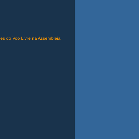
)
es do Voo Livre na Assembléia