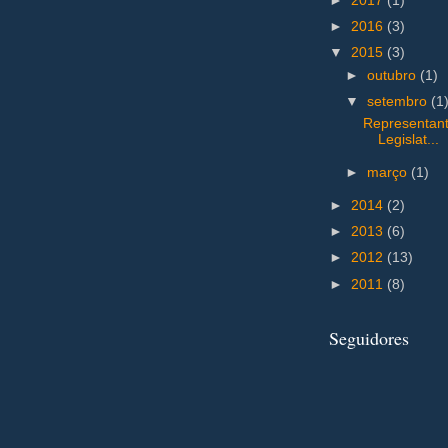
►
2017
(1)
►
2016
(3)
▼
2015
(3)
►
outubro
(1)
▼
setembro
(1
Representant
Legislat...
►
março
(1)
►
2014
(2)
►
2013
(6)
►
2012
(13)
►
2011
(8)
Seguidores