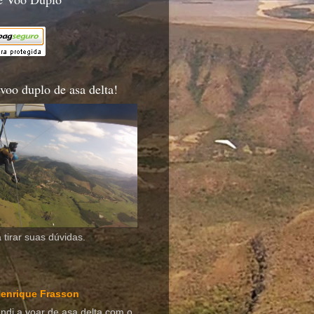
voo duplo de asa delta!
 tirar suas dúvidas.
enrique Frasson
ndi a voar de asa delta com o