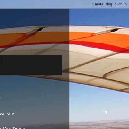
▼
so site
e Voo Duplo