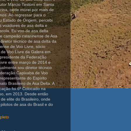
rutor Marcio Testoni em Santa
rina, onde morei por mais de
nos. Ao regressar para o
eu Estado de Origem, percebi
 voadores de asa delta e
escola. Eu voo de asa delta
ice campeão catarinense de Asa
diretor técnico de asa delta da
ense de Voo Livre, sócio
 de Voo Livre da Galera em
i presidente da Federação
ivre entre março de 2014 e
almente sou diretor técnico
ederação Capixaba de Voo
 representante do Espírito
to Brasileiro de Asa Delta. A
cação foi 6º Colocado na
so, em 2013. Desde então
de elite do Brasileiro, onde
pilotos de asa do Brasil e do
pleto