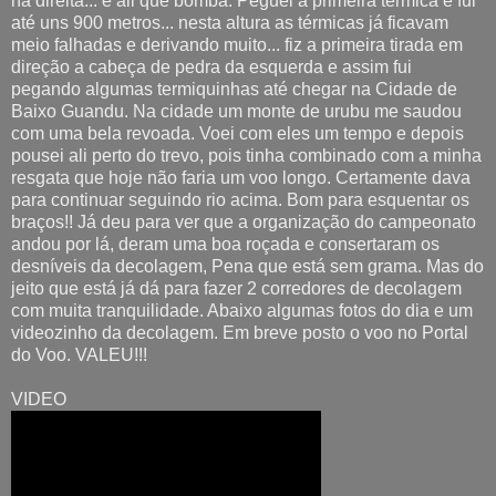
na direita... é ali que bomba. Peguei a primeira térmica e fui
até uns 900 metros... nesta altura as térmicas já ficavam
meio falhadas e derivando muito... fiz a primeira tirada em
direção a cabeça de pedra da esquerda e assim fui
pegando algumas termiquinhas até chegar na Cidade de
Baixo Guandu. Na cidade um monte de urubu me saudou
com uma bela revoada. Voei com eles um tempo e depois
pousei ali perto do trevo, pois tinha combinado com a minha
resgata que hoje não faria um voo longo. Certamente dava
para continuar seguindo rio acima. Bom para esquentar os
braços!! Já deu para ver que a organização do campeonato
andou por lá, deram uma boa roçada e consertaram os
desníveis da decolagem, Pena que está sem grama. Mas do
jeito que está já dá para fazer 2 corredores de decolagem
com muita tranquilidade. Abaixo algumas fotos do dia e um
videozinho da decolagem. Em breve posto o voo no Portal
do Voo. VALEU!!!
VIDEO