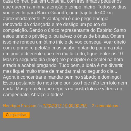
casa do meu pai, em Colatina, com três irmãos pequenos
que querem a minha atenção o tempo inteiro. Todos os dias
vou e volto para Baixo Guandú, num trajeto de 40 km
aproximadamente. A vantagem é que pego energia
renovada da criançada e me desligo um pouco da
competição. Sendo o único representante do Espírito Santo
estou tendo o privilégio, ou talvez o ônus de birutar. Ontem
isso me rendeu um ótimo início de voo consegui voar direto
com o primeiro pelotão, mas acabei optando por uma rota
um pouco diferente que deu muito certo, fiquei entre os 10.
Mas no segundo dia (hoje) me precipitei e decolei na hora
errada e acabei pregando. Tudo bem, a idéia é me divertir,
mas fiquei muito triste de mandar mal no segundo dia...
Agora é concentrar e mandar bem no sábado e domingo!
Estou postando do meu fone por isso hoje não tem foto nem
nada. Mas prometo que depois eu posto fotos e vídeos do
campeonato. Abraço a todos!
Henrique Frasson
às
7/20/2012 10:00:00 PM
2 comentários:
Compartilhar