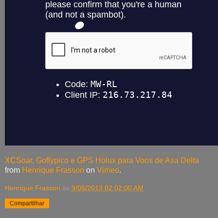
XCSoar, Goflypico e GPS Holux para Voos de Asa Delta
from
Henrique Frasson
on
Vimeo
.
Henrique Frasson
às
9/06/2013 02:02:00 AM
Compartilhar