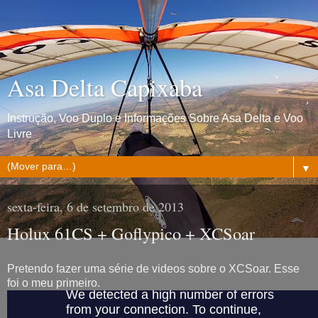
Asa Delta Capixaba
Instrução, Voo Duplo e Informações Sobre Asa Delta e Voo
Livre
▼
sexta-feira, 6 de setembro de 2013
Holux 61CS + Goflypico + XCSoar
Pretendo fazer uma série de videos sobre o XCSoar. Esse
foi o meu primeiro.